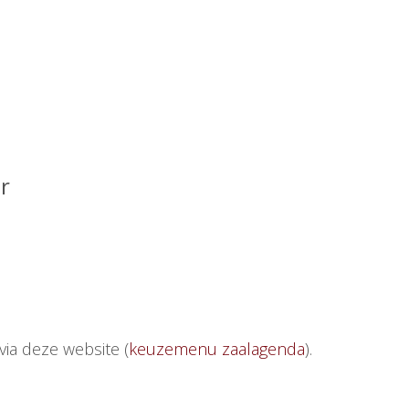
r
ia deze website (
keuzemenu zaalagenda
).