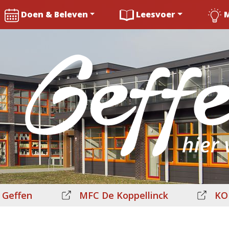
Doen & Beleven
Leesvoer
 Geffen
MFC De Koppellinck
KO