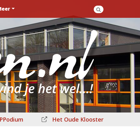
Meer
PPodium
Het Oude Klooster